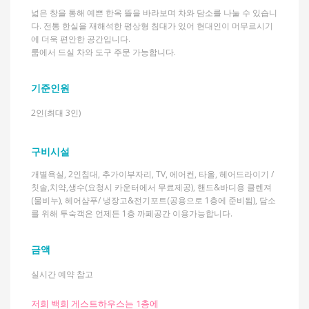
넓은 창을 통해 예쁜 한옥 뜰을 바라보며 차와 담소를 나눌 수 있습니
다. 전통 한실을 재해석한 평상형 침대가 있어 현대인이 머무르시기
에 더욱 편안한 공간입니다.
룸에서 드실 차와 도구 주문 가능합니다.
기준인원
2인(최대 3인)
구비시설
개별욕실, 2인침대, 추가이부자리, TV, 에어컨, 타올, 헤어드라이기 /
칫솔,치약,생수(요청시 카운터에서 무료제공), 핸드&바디용 클렌져
(물비누), 헤어샴푸/ 냉장고&전기포트(공용으로 1층에 준비됨), 담소
를 위해 투숙객은 언제든 1층 까페공간 이용가능합니다.
금액
실시간 예약 참고
저희 백희 게스트하우스는 1층에